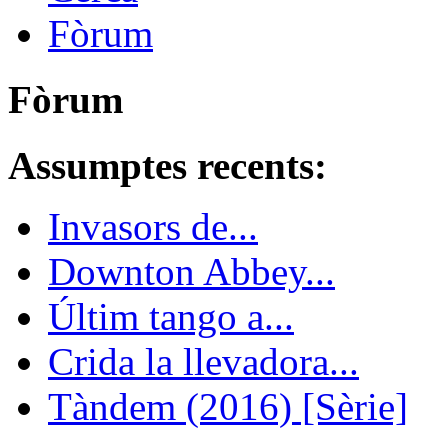
Fòrum
Fòrum
Assumptes recents:
Invasors de...
Downton Abbey...
Últim tango a...
Crida la llevadora...
Tàndem (2016) [Sèrie]