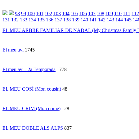
98
99
100
101
102
103
104
105
106
107
108
109
110
111
112
131
132
133
134
135
136
137
138
139
140
141
142
143
144
145
14
EL MEU ARBRE FAMILIAR DE NADAL (My Christmas Family T
El meu avi
1745
El meu avi - 2a Temporada
1778
EL MEU COSÍ (Mon cousin)
48
EL MEU CRIM (Mon crime)
128
EL MEU DOBLE ALS ALPS
837