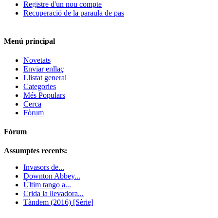
Registre d'un nou compte
Recuperació de la paraula de pas
Menú principal
Novetats
Enviar enllaç
Llistat general
Categories
Més Populars
Cerca
Fòrum
Fòrum
Assumptes recents:
Invasors de...
Downton Abbey...
Últim tango a...
Crida la llevadora...
Tàndem (2016) [Sèrie]