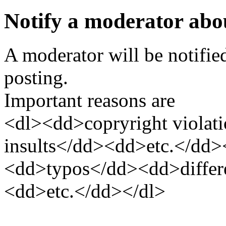
Notify a moderator abo
A moderator will be notifie
posting.
Important reasons are
<dl><dd>copryright violat
insults</dd><dd>etc.</dd>
<dd>typos</dd><dd>differe
<dd>etc.</dd></dl>